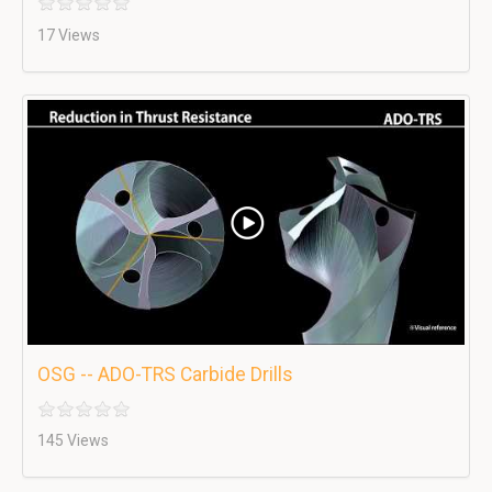
17 Views
OSG -- ADO-TRS Carbide Drills
145 Views