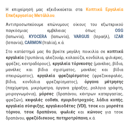
Η επιχείρησή μας εξειδικεύεται στα
Κοπτικά Εργαλεία
Επεξεργασίας Μετάλλου
.
Αντιπροσωπεύουμε επώνυμους οίκους του εξωτερικού
παγκόσμιας εμβέλειας όπως
OSG
(Ιαπωνία),
KYOCERA
(Ιαπωνία),
VARGUS
(Ισραήλ),
IZAR
(Ισπανία),
CARMON
(Ιταλία), κ.ά.
Στο κατάστημά μας θα βρείτε μεγάλη ποικιλία σε
κοπτικά
εργαλεία
(τρυπάνια, αλεζουάρ, κολαούζα, κονδύλια, φιλιέρες,
φρέζες, κεντραδόρους),
εργαλεία τόρνευσης
(μανέλες, βίδια,
μανέλες και βίδια σχισίματος, μανέλες και βίδια
σπειρώματος),
εργαλεία φρεζαρίσματος
(φρεζοκεφαλές,
βίδια, κονδύλια φρεζαρίσματος),
όργανα μέτρησης
(παχύμετρα, μικρόμετρα, όργανα χάραξης, ρολόγια γράφτη,
μοιρογνωμόνια),
μόρσες
(δραπάνου, κέντρων κατεργασίας,
φρεζών),
κεφαλές collets
,
σμυριδοτροχούς
,
λάδια κοπής
,
εργαλεία σύσφιξης
,
εργαλειοδέτες (VDI)
,
τσοκ
και
μορσέτα
τόρνου
,
τσοκ δραπάνου
,
φωλιές
και
κώνους
για τσοκ
δραπάνου,
φρεζόδισκους
,
ποτηροτρύπανα
, κ.ά.