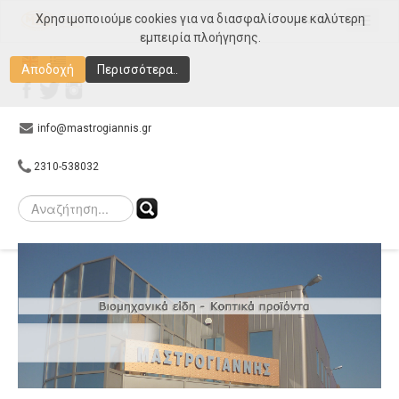
Χρησιμοποιούμε cookies για να διασφαλίσουμε καλύτερη
MENU
εμπειρία πλοήγησης.
Αρχική
Αποδοχή
Περισσότερα..
Εταιρεία
Προϊόντα
info@mastrogiannis.gr
Συνεργάτες
2310-538032
E-shop
Gallery
Επικοινωνία