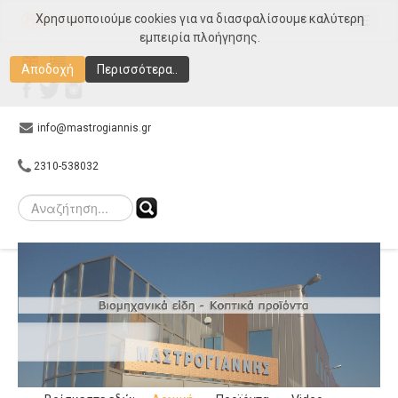
Χρησιμοποιούμε cookies για να διασφαλίσουμε καλύτερη
MENU
εμπειρία πλοήγησης.
Αρχική
Αποδοχή
Περισσότερα..
Εταιρεία
Προϊόντα
info@mastrogiannis.gr
Κατάλογοι Προϊόντων
2310-538032
Τρέχουσες προσφορές
Νέα Προϊόντα
Video Προϊόντων
Συνεργάτες
E-shop
Gallery
Επικοινωνία