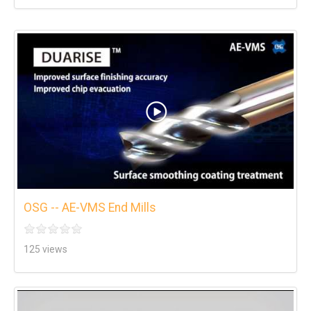
OSG -- AE-VMS End Mills
125 views