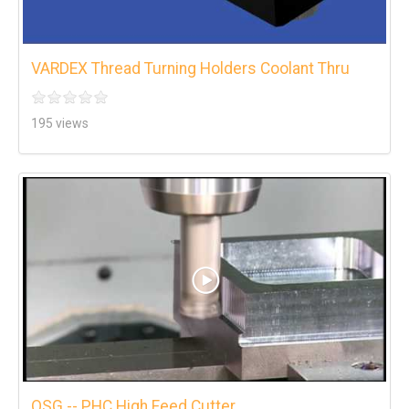
VARDEX Thread Turning Holders Coolant Thru
195 views
OSG -- PHC High Feed Cutter