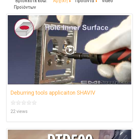
Βρίσκεστε εδώ:
Αρχική
Προϊόντα
Video
Προϊόντων
Deburring tools applicaiton SHAVIV
22 views