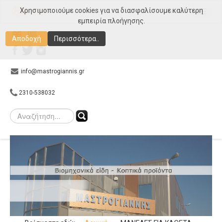
Χρησιμοποιούμε cookies για να διασφαλίσουμε καλύτερη
MENU
εμπειρία πλοήγησης.
Αρχική
Αποδοχή
Περισσότερα..
Εταιρεία
Προϊόντα
info@mastrogiannis.gr
Συνεργάτες
2310-538032
E-shop
Gallery
Επικοινωνία