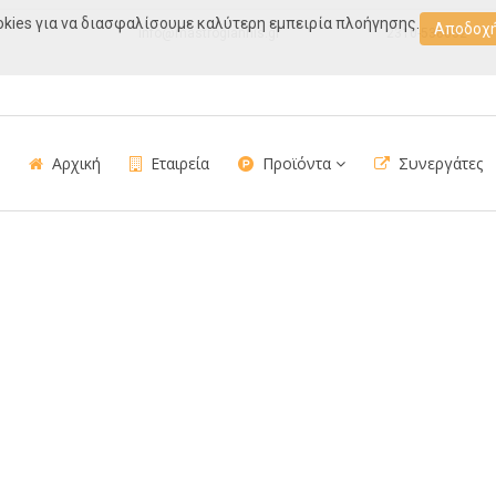
kies για να διασφαλίσουμε καλύτερη εμπειρία πλοήγησης.
Αποδοχ
info@mastrogiannis.gr
2310-538032
Αρχική
Εταιρεία
Προϊόντα
Συνεργάτες