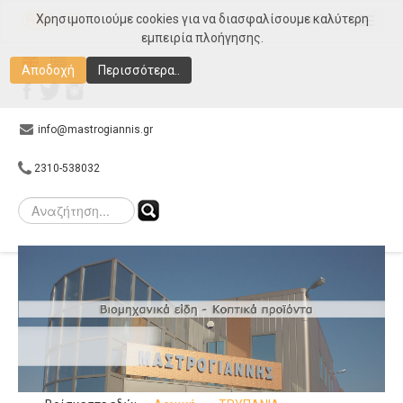
Χρησιμοποιούμε cookies για να διασφαλίσουμε καλύτερη
MENU
εμπειρία πλοήγησης.
Αρχική
Αποδοχή
Περισσότερα..
Εταιρεία
Προϊόντα
info@mastrogiannis.gr
Συνεργάτες
2310-538032
E-shop
Gallery
Επικοινωνία